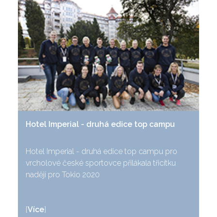
Hotel Imperial - druhá edice top campu
Hotel Imperial - druhá edice top campu pro
vrcholové české sportovce přilákala třicítku
nadějí pro Tokio 2020
[
Více
]