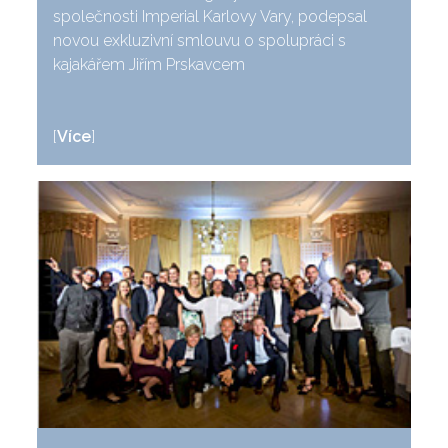
společnosti Imperial Karlovy Vary, podepsal
novou exkluzivní smlouvu o spolupráci s
kajakářem Jiřím Prskavcem
[
Více
]