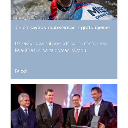
Jiří prskavec v reprezentaci - gratulujeme!
Prskavec si zajistil poslední volné místo mezi
kajakářI a těší se na domácí evropu
[
Více
]