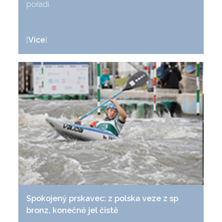
pořadí.
[
Více
]
Spokojený prskavec: z polska veze z sp
bronz, konečně jel čistě