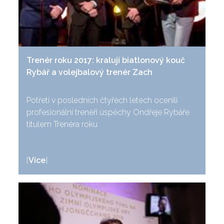
Trenér roku 2017: kralují biatlonový kouč
Rybář a volejbalový trenér Zach
Potřetí v posledních čtyřech letech ocenili
profesionální trenéři úspěchy Ondřeje Rybáře
titulem Trenéra roku
[
Více
]