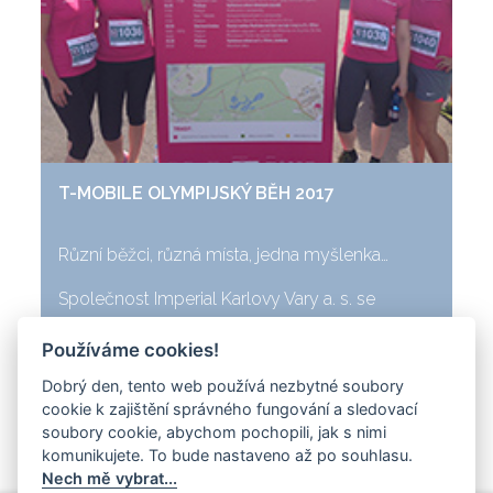
T-MOBILE OLYMPIJSKÝ BĚH 2017
Různí běžci, různá místa, jedna myšlenka…
Společnost Imperial Karlovy Vary a. s. se
zúčastní oslav mezinárodního Olympijského
Používáme cookies!
dne 2017.
Dobrý den, tento web používá nezbytné soubory
cookie k zajištění správného fungování a sledovací
[
Více
]
soubory cookie, abychom pochopili, jak s nimi
komunikujete. To bude nastaveno až po souhlasu.
Nech mě vybrat...