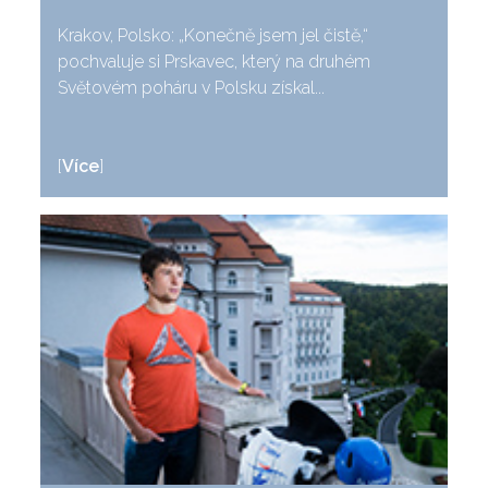
Krakov, Polsko: „Konečně jsem jel čistě,“
pochvaluje si Prskavec, který na druhém
Světovém poháru v Polsku získal...
[
Více
]