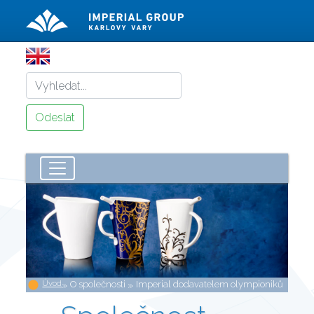
Úvod
»
O společnosti
»
Imperial dodavatelem olympioniků