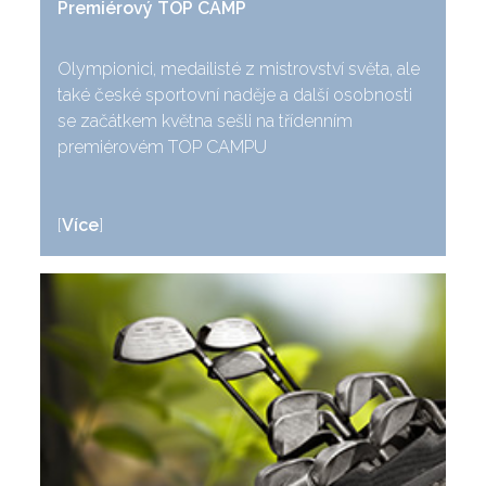
Premiérový TOP CAMP
Olympionici, medailisté z mistrovství světa, ale
také české sportovní naděje a další osobnosti
se začátkem května sešli na třídenním
premiérovém TOP CAMPU
[
Více
]