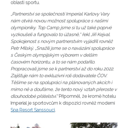
oblasti sportu.
„Partnerství se společností Imperial Karlovy Vary
nám otvírá novou možnost spolupráce s našimi
olympioniky. Top Camp jsme si tu už také poprvé
vyzkoušeli a fungovalo to úžasně,“ řekl Jiří Kejval.
Spokojenost s novým partnerstvím vyjádřil rovněž
Petr Milský. „Snažili jsme se o navázání spolupráce
s Českým olympijským výborem v delším
časovém horizontu, a to se nám podařilo.
Propracovali jsme se k partnerství až do roku 2022.
Zajišťuje nám to exkluzivní roli dodavatele ČOV.
Těšíme se na spolupráci na plánovaných akcích i
mimo ně a doufáme, že tento nový vztah přeroste v
dlouhodobé přátelství.“
Připomněl, že kromě hotelu
Imperial je sportovcům k dispozici rovněž moderní
Spa Resort Sanssouci
.