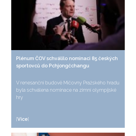
Plénum ČOV schválilo nominaci 85 českých
sportovců do Pchjongčchangu
V renesanční budově Míčovny Pražského hradu
byla schválena nominace na zimní olympijské
hry
[
Více
]