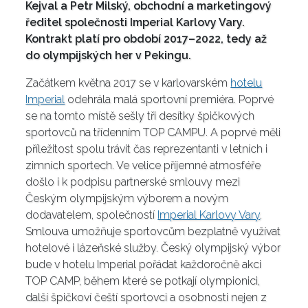
Kejval a Petr Milský, obchodní a marketingový
ředitel společnosti Imperial Karlovy Vary.
Kontrakt platí pro období 2017–2022, tedy až
do olympijských her v Pekingu.
Začátkem května 2017 se v karlovarském
hotelu
Imperial
odehrála malá sportovní premiéra. Poprvé
se na tomto místě sešly tři desítky špičkových
sportovců na třídenním TOP CAMPU. A poprvé měli
příležitost spolu trávit čas reprezentanti v letních i
zimních sportech. Ve velice příjemné atmosféře
došlo i k podpisu partnerské smlouvy mezi
Českým olympijským výborem a novým
dodavatelem, společností
Imperial Karlovy Vary
.
Smlouva umožňuje sportovcům bezplatně využívat
hotelové i lázeňské služby. Český olympijský výbor
bude v hotelu Imperial pořádat každoročně akci
TOP CAMP, během které se potkají olympionici,
další špičkoví čeští sportovci a osobnosti nejen z