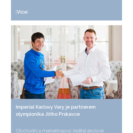
[
Více
]
Imperial Karlovy Vary je partnerem
olympionika Jiřího Prskavce
Obchodní a marketingový ředitel akciové