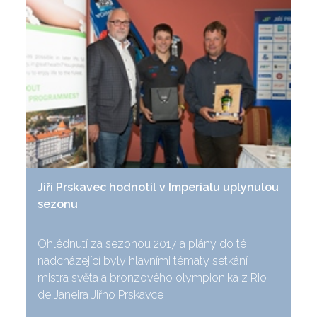
Jiří Prskavec hodnotil v Imperialu uplynulou
sezonu
Ohlédnutí za sezonou 2017 a plány do té
nadcházející byly hlavními tématy setkání
mistra světa a bronzového olympionika z Rio
de Janeira Jiřho Prskavce