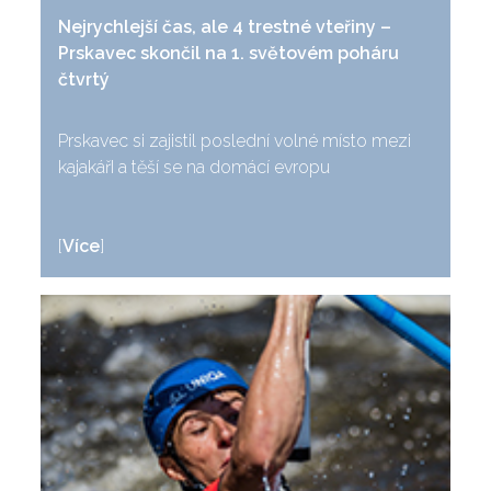
Nejrychlejší čas, ale 4 trestné vteřiny –
Prskavec skončil na 1. světovém poháru
čtvrtý
Prskavec si zajistil poslední volné místo mezi
kajakářI a těší se na domácí evropu
[
Více
]