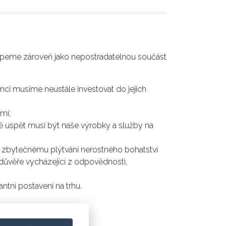
chápeme zároveň jako nepostradatelnou součást
ci musíme neustále investovat do jejich
mi;
ě uspět musí být naše výrobky a služby na
e zbytečnému plýtvání nerostného bohatství
a důvěře vycházející z odpovědnosti,
ntní postavení na trhu.