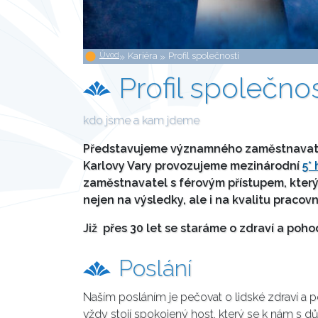
Úvod
»
Kariéra
»
Profil společnosti
Profil společnos
kdo jsme a kam jdeme
Představujeme významného zaměstnavatele 
Karlovy Vary provozujeme mezinárodní
5*
zaměstnavatel s férovým přístupem, který
nejen na výsledky, ale i na kvalitu pracovn
Již přes 30 let se staráme o zdraví a poho
Poslání
Naším posláním je pečovat o lidské zdraví a p
vždy stojí spokojený host, který se k nám s dů