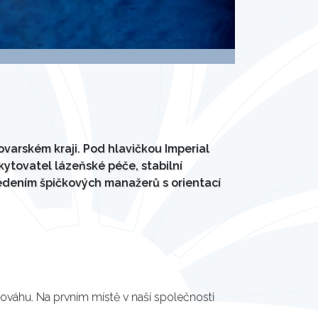
varském kraji. Pod hlavičkou Imperial
kytovatel lázeňské péče, stabilní
edením špičkových manažerů s orientací
nováhu. Na prvním místě v naší společnosti