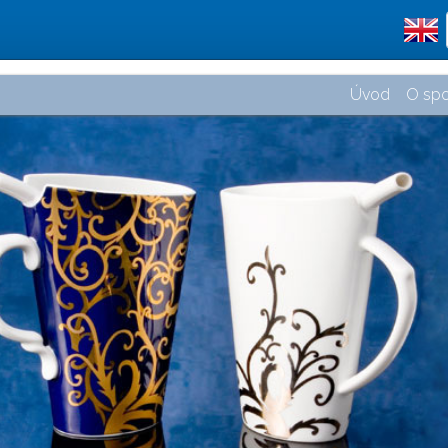
Úvod
O spo