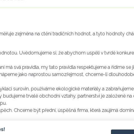
 zaměřuje zejména na ctění tradičních hodnot, a tyto hodnoty 
hodnotou. Uvědomujeme si, že abychom uspěli v tvrdé konkuren
ní má svá pravidla, my tato pravidla respektujeme a řídíme se ji
tup chápeme jako naprostou samozřejmost, chceme-li dlouhodob
klaci surovin, používáme ekologické materiály a zabraňujem
níky budujeme trvalé obchodní vztahy, partnerství je založené n
upu.
úspěch. Chceme být přední, úspěšná firma, která zaujímá domina
s!