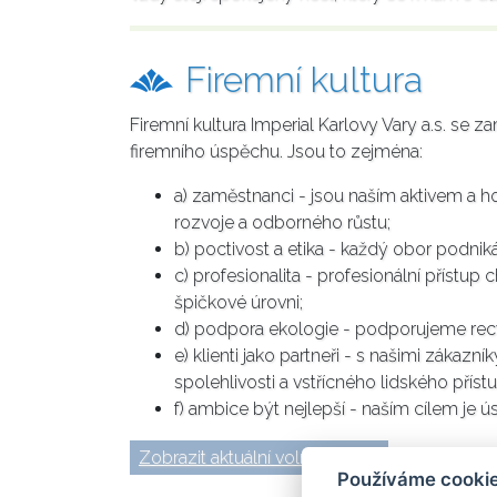
Firemní kultura
Firemní kultura Imperial Karlovy Vary a.s. se
firemního úspěchu. Jsou to zejména:
a) zaměstnanci - jsou naším aktivem a 
rozvoje a odborného růstu;
b) poctivost a etika - každý obor podniká
c) profesionalita - profesionální přís
špičkové úrovni;
d) podpora ekologie - podporujeme recy
e) klienti jako partneři - s našimi zákaz
spolehlivosti a vstřícného lidského příst
f) ambice být nejlepší - naším cílem je 
Zobrazit aktuální volné pozice
Používáme cookie