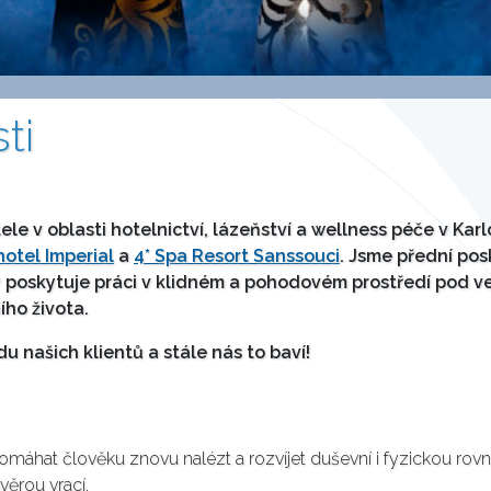
ti
v oblasti hotelnictví, lázeňství a wellness péče v Karlo
 hotel Imperial
a
4* Spa Resort Sanssouci
. Jsme přední pos
 poskytuje práci v klidném a pohodovém prostředí pod v
ího života.
du našich klientů a stále nás to baví!
omáhat člověku znovu nalézt a rozvíjet duševní i fyzickou rov
věrou vrací.